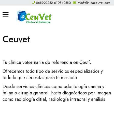
868923232 610540380
info@clinicaceuvet.com
INICIO
I
CEUVET
Ceuvet
o
CONTACTO
cr
868923232 610540380
un
cu
INFO@CLINICACEUVET.COM
Tu clinica veterinaria de referencia en Ceutí.
Ofrecemos todo tipo de servicios especializados y
ARTICULOS
todo lo que necesitas para tu mascota
Desde servicios clínicos como odontología canina y
felina o cirugía general, hasta diagnósticos por imagen
como radiología ditial, radiología intraoral y análisis