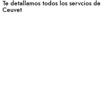
Te detallamos todos los servcios de
Ceuvet
¿
o
tu
c