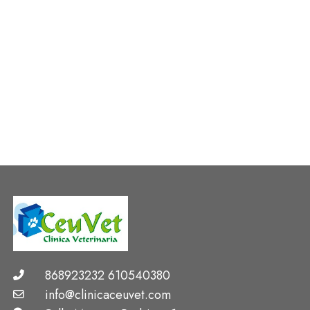
Cita Previa
868923232 610540380
info@clinicaceuvet.com